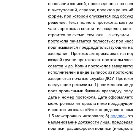
основании
записей
,
произведенных
во
вре
и
выступлений
,
справок
,
проектов
решени
форме
,
при
которой
опускается
ход
обсуж
решение
.
Текст
полного
протокола
,
как
пр
часть
протокола
состоит
из
разделов
,
соот
строится
по
схеме:
слушали
–
выступили
протокола
печатается
полностью
;
при
нео
подписывается
председательствующим
на
заседания
.
Протоколам
присваиваются
по
каждой
группе
протоколов:
протоколы
зас
советов
и
др
.
Копии
протоколов
заверяютс
исполнителей
в
виде
выписок
из
протокол
заверяются
печатью
службы
ДОУ
.
Протоко
следующие
реквизиты:
1
)
наименование
д
поля
прописными
буквами
вразрядку
,
пол
дата
и
номер
протокола
.
Дата
оформляетс
межстрочных
интервала
ниже
предыдущег
и
состоит
из
знака
«№»
и
порядкового
ном
1
,
5
межстрочных
интервала
;
3
)
подпись
от
наименование
должности
лица
,
председат
подписи
,
расшифровки
подписи
(
инициал