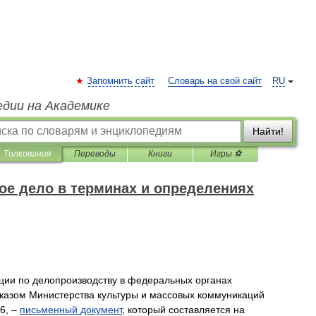
Запомнить сайт
Словарь на свой сайт
RU
едии на Академике
Найти!
Толкования
Переводы
Книги
Игры ⚽
ое дело в терминах и определениях
ции
по
делопроизводству
в
федеральных
органах
казом
Министерства
культуры
и
массовых
коммуникаций
6
, –
письменный
документ
,
который
составляется
на