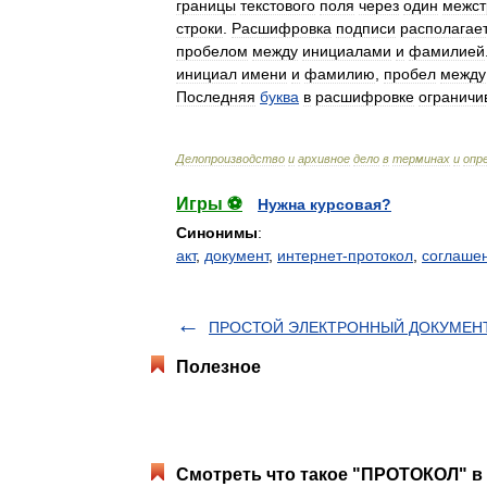
границы
текстового
поля
через
один
межст
строки
.
Расшифровка
подписи
располагае
пробелом
между
инициалами
и
фамилией
инициал
имени
и
фамилию
,
пробел
между
Последняя
буква
в
расшифровке
ограничи
Делопроизводство
и
архивное
дело
в
терминах
и
опр
Игры ⚽
Нужна курсовая?
Синонимы
:
акт
,
документ
,
интернет-протокол
,
соглаше
ПРОСТОЙ ЭЛЕКТРОННЫЙ ДОКУМЕН
Полезное
Смотреть что такое "ПРОТОКОЛ" в 