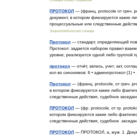
Словарь бизнес-терминов
ПРОТОКОЛ
— (франц. protocole от греч. 
документ, в котором фиксируются какие ли
процессуальные или следственные дейст
Энциклопедический словарь
Протокол
— стандарт, определяющий пов
Протокол: задается набором правил взаи
уровне; реализуется одной либо группой
протокол
— отчёт, запись, учет; акт, сог
кол во синонимов: 6 • админпротокол (1)
Протокол
— (франц. protocole, от греч. p
в котором фиксируются какие либо фактич
следственные действия, судебное заседа
ПРОТОКОЛ
— (фр. protocole, от гр. proto
котором фиксируются какие либо фактичес
следственные действия, судебное .засе
ПРОТОКОЛ
— ПРОТОКОЛ, а, муж. 1. Докум