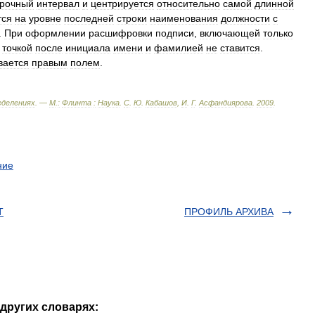
рочный
интервал
и
центрируется
относительно
самой
длинной
тся
на
уровне
последней
строки
наименования
должности
с
.
При
оформлении
расшифровки
подписи
,
включающей
только
точкой
после
инициала
имени
и
фамилией
не
ставится
.
вается
правым
полем
.
еделениях
. —
М
.
:
Флинта
:
Наука
.
С
.
Ю
.
Кабашов
,
И
.
Г
.
Асфандиярова
.
2009
.
ние
Т
ПРОФИЛЬ АРХИВА
других словарях: