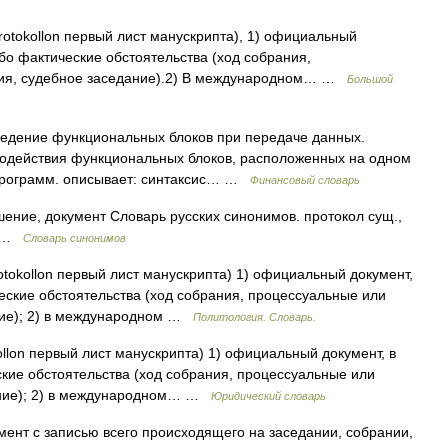
protokollon первый лист манускрипта), 1) официальный
бо фактические обстоятельства (ход собрания,
вия, судебное заседание).2) В международном… …
Большой
едение функциональных блоков при передаче данных.
модействия функциональных блоков, расположенных на одном
 программ. описывает: синтаксис… …
Финансовый словарь
лашение, документ Словарь русских синонимов. протокол сущ.,
 • …
Словарь синонимов
rotokollon первый лист манускрипта) 1) официальный документ,
еские обстоятельства (ход собрания, процессуальные или
ние); 2) в международном …
Политология. Словарь.
kollon первый лист манускрипта) 1) официальный документ, в
кие обстоятельства (ход собрания, процессуальные или
дание); 2) в международном… …
Юридический словарь
ент с записью всего происходящего на заседании, собрании,