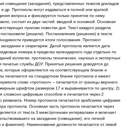
мя
совещания
(
заседания
),
представленных
тезисов
докладов
й
и
др
.
Протоколы
могут
издаваться
в
полной
или
краткой
дения
вопроса
и
фиксируется
только
принятое
по
нему
авило
,
состоит
из
двух
частей:
вводной
и
основной
.
Основная
ветствующих
пунктам
повестки
дня
.
Текст
каждого
раздела
–
постановили
(
решили
).
Постановление
(
решение
)
в
тексте
бходимости
приводятся
итоги
голосования
.
Протокол
заседании
и
секретарем
.
Датой
протокола
является
дата
рядковые
номера
в
пределах
календарного
года
отдельно
по
еданий
коллегии
,
протоколы
технических
,
научных
и
экспертных
я
печатью
службы
ДОУ
.
Принятые
решения
доводятся
до
ов
,
которые
оформляются
на
соответствующем
бланке
и
лы
печатаются
на
стандартном
бланке
протокола
и
имеют
окумента
слово
«
протокол
» –
печатается
от
границы
верхнего
ужирным
шрифтом
размером
17
и
выравнивается
по
центру
;
2
)
я
словесно
-
цифровым
способом
и
печатается
через
2
о
реквизита
.
Номер
протокола
печатается
арабскими
цифрами
ера
протокола
.
Основная
часть
протокола
печатается
через
деляется
от
текста
3
межстрочными
интервалами
и
включает
ельствовавшего
на
заседании
(
совещании
),
его
личной
ы
и
фамилия
).
Наименование
должности
печатается
от
левой