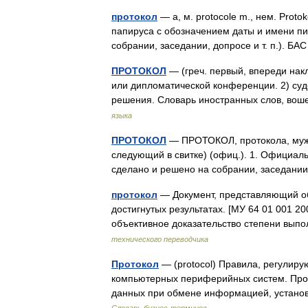
протокол
— а, м. protocole m., нем. Proto
папируса с обозначением даты и имени пи
собрании, заседании, допросе и т. п.). 
ПРОТОКОЛ
— (греч. первый, впереди накл
или дипломатической конференции. 2) суд
решения. Словарь иностранных слов, во
языка
ПРОТОКОЛ
— ПРОТОКОЛ, протокола, муж. (
следующий в свитке) (офиц.). 1. Официаль
сделано и решено на собрании, заседан
протокол
— Документ, представляющий об
достигнутых результатах. [МУ 64 01 001 2
объективное доказательство степени вып
технического переводчика
Протокол
— (protocol) Правила, регулир
компьютерных периферийных систем. Про
данных при обмене информацией, устано