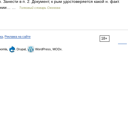
. Занести в п. 2. Документ, к рым удостоверяется какой н. факт.
ушении… …
Толковый словарь Ожегова
ка
,
Реклама на сайте
18+
omla,
Drupal,
WordPress, MODx.