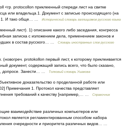
koll <гр. protocollon приклеенный спереди лист на свитке
сца или владельца.1. Документ с записью происходящего (на
БАС 1. И тако обще… …
Исторический словарь галлицизмов русского языка
еенный лист). 1) описание какого либо заседания, конгресса
ебная записка с изложением дела, применением законов и
шедших в состав русского… …
Словарь иностранных слов русского
новогреч. protokollon первый лист, к которому приклеивается
ный документ, содержащий запись всего, что было сказано,
ии, допросе. Занести… …
Толковый словарь Ушакова
ъективное доказательство о проделанной работе или
002] Примечания 1. Протокол качества представляет
олнения требований к качеству [например,… …
Справочник
ующие взаимодействие различных компьютеров или
токол является регламентированным способом набора
вления очередности и приоритета различных видов… …