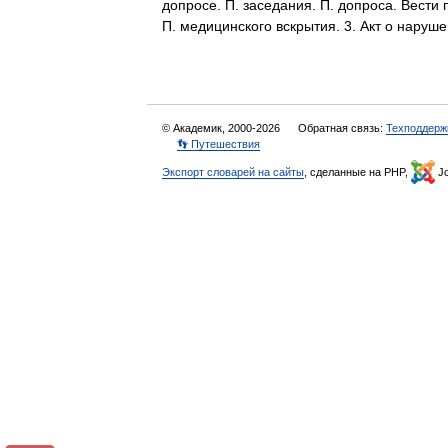
допросе. П. заседания. П. допроса. Вести п
П. медицинского вскрытия. 3. Акт о нар
© Академик, 2000-2026
Обратная связь:
Техподдерж
👣 Путешествия
Экспорт словарей на сайты
, сделанные на PHP,
Jo