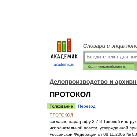
Словари и энциклоп
academic.ru
Делопроизводство и архивное дело в терминах и определениях
Делопроизводство и архивн
ПРОТОКОЛ
Толкование
Перевод
ПРОТОКОЛ
согласно
параграфу
2
.
7
.
3
Типовой
инструк
исполнительной
власти
,
утвержденной
при
Российской
Федерации
от
08
.
11
.
2005
№
53